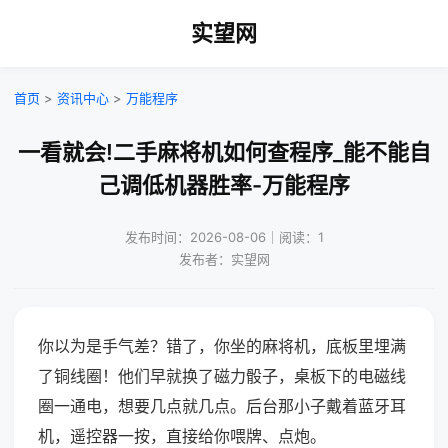
实望网
首页
>
资讯中心
>
万能程序
一看就会!二手麻将机如何查程序_能不能自
己调低机器胜率-万能程序
发布时间：2026-08-06｜阅读：1
发布者：实望网
你以为是手气差？错了，你坐的麻将机，底板里埋满
了铜线圈！他们早就换了磁力骰子，桌板下的电磁线
圈一通电，想要几点就几点。后台那小子戴着蓝牙耳
机，遥控器一按，直接给你喂牌、点炮。