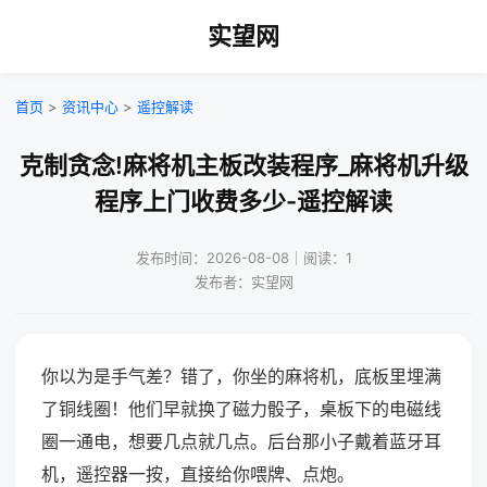
实望网
首页
>
资讯中心
>
遥控解读
克制贪念!麻将机主板改装程序_麻将机升级
程序上门收费多少-遥控解读
发布时间：2026-08-08｜阅读：1
发布者：实望网
你以为是手气差？错了，你坐的麻将机，底板里埋满
了铜线圈！他们早就换了磁力骰子，桌板下的电磁线
圈一通电，想要几点就几点。后台那小子戴着蓝牙耳
机，遥控器一按，直接给你喂牌、点炮。