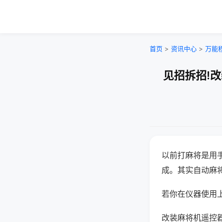
首页
>
资讯中心
>
万能
见招拆招!
以前打麻将是用
成。其实自动麻
若你在仪器使用上
改装麻将机遥控