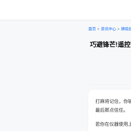
首页
>
资讯中心
>
牌局
巧避锋芒!遥
打麻将记住，你
最后那点信任。
若你在仪器使用上