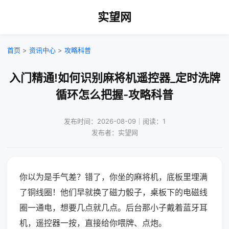
实望网
首页
>
资讯中心
>
攻略科普
入门精通!如何识别麻将机遥控器_定时洗牌
循环怎么把握-攻略科普
发布时间：2026-08-09｜阅读：1
发布者：实望网
你以为是手气差？错了，你坐的麻将机，底板里埋满
了铜线圈！他们早就换了磁力骰子，桌板下的电磁线
圈一通电，想要几点就几点。后台那小子戴着蓝牙耳
机，遥控器一按，直接给你喂牌、点炮。