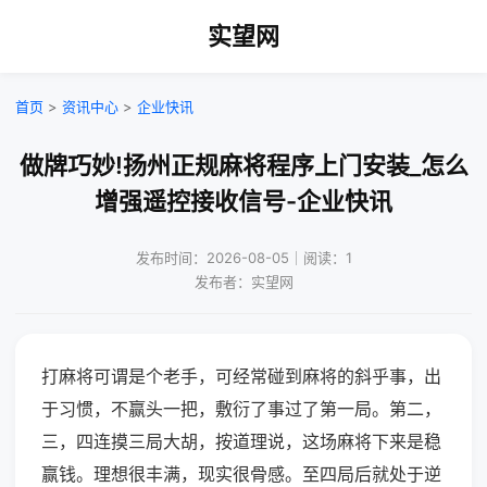
实望网
首页
>
资讯中心
>
企业快讯
做牌巧妙!扬州正规麻将程序上门安装_怎么
增强遥控接收信号-企业快讯
发布时间：2026-08-05｜阅读：1
发布者：实望网
打麻将可谓是个老手，可经常碰到麻将的斜乎事，出
于习惯，不赢头一把，敷衍了事过了第一局。第二，
三，四连摸三局大胡，按道理说，这场麻将下来是稳
赢钱。理想很丰满，现实很骨感。至四局后就处于逆