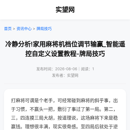
实望网
首页
>
资讯中心
>
牌局技巧
冷静分析!家用麻将机档位调节输赢_智能遥
控自定义设置教程-牌局技巧
发布时间：2026-08-06｜阅读：1
发布者：实望网
打麻将可谓是个老手，可经常碰到麻将的斜乎事，出
于习惯，不赢头一把，敷衍了事过了第一局。第二，
三，四连摸三局大胡，按道理说，这场麻将下来是稳
赢钱。理想很丰满，现实很骨感。至四局后就处于逆