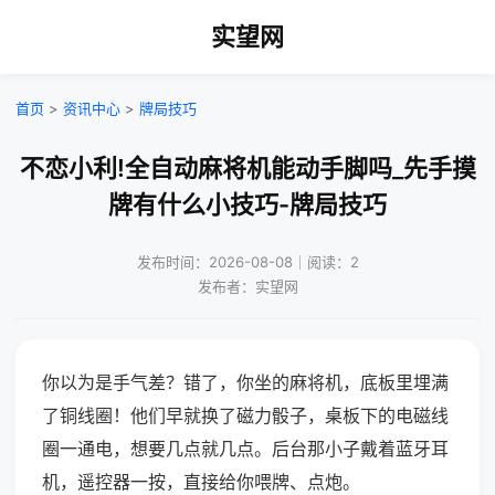
实望网
首页
>
资讯中心
>
牌局技巧
不恋小利!全自动麻将机能动手脚吗_先手摸
牌有什么小技巧-牌局技巧
发布时间：2026-08-08｜阅读：2
发布者：实望网
你以为是手气差？错了，你坐的麻将机，底板里埋满
了铜线圈！他们早就换了磁力骰子，桌板下的电磁线
圈一通电，想要几点就几点。后台那小子戴着蓝牙耳
机，遥控器一按，直接给你喂牌、点炮。