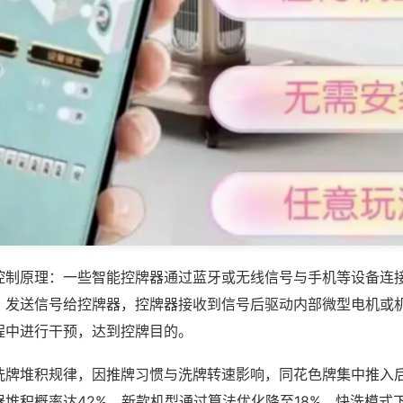
控制原理：一些智能控牌器通过蓝牙或无线信号与手机等设备连
，发送信号给控牌器，控牌器接收到信号后驱动内部微型电机或
程中进行干预，达到控牌目的。
洗牌堆积规律，因推牌习惯与洗牌转速影响，同花色牌集中推入
堆积概率达42%，新款机型通过算法优化降至18%，快洗模式