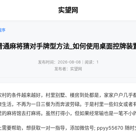
实望网
程序
普通麻将猜对手牌型方法_如何使用桌面控牌装
发布时间：2026-08-08｜阅读：1
发布者：实望网
农村的条件越来越好，村里别墅、楼房到处都是，家家户户几乎
康生活，不再为一日三餐为而奔波劳碌。于是村里一些妇女或者
里的麻将馆去打麻将。虽然打得小，但如果经常输也是一笔不小
需要帮助，想获取一对一指导，添加微信号; ppyy55670 随时