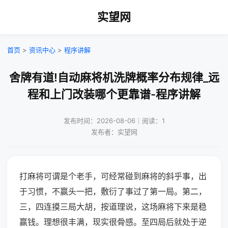
实望网
首页
>
资讯中心
>
程序讲解
舍牌有道!自动麻将机洗牌概率分布规律_远
程和上门改装哪个更靠谱-程序讲解
发布时间：2026-08-06｜阅读：1
发布者：实望网
打麻将可谓是个老手，可经常碰到麻将的斜乎事，出
于习惯，不赢头一把，敷衍了事过了第一局。第二，
三，四连摸三局大胡，按道理说，这场麻将下来是稳
赢钱。理想很丰满，现实很骨感。至四局后就处于逆