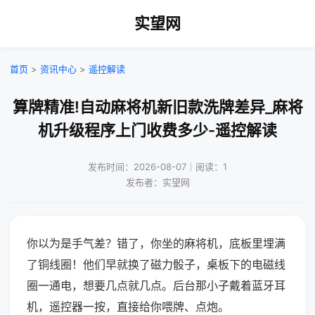
实望网
首页
>
资讯中心
>
遥控解读
算牌精准!自动麻将机新旧款洗牌差异_麻将
机升级程序上门收费多少-遥控解读
发布时间：2026-08-07｜阅读：1
发布者：实望网
你以为是手气差？错了，你坐的麻将机，底板里埋满
了铜线圈！他们早就换了磁力骰子，桌板下的电磁线
圈一通电，想要几点就几点。后台那小子戴着蓝牙耳
机，遥控器一按，直接给你喂牌、点炮。