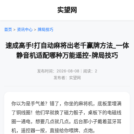
实望网
首页
>
资讯中心
>
牌局技巧
速成高手!打自动麻将出老千赢牌方法_一体
静音机适配哪种万能遥控-牌局技巧
发布时间：2026-08-08｜阅读：2
发布者：实望网
你以为是手气差？错了，你坐的麻将机，底板里埋满
了铜线圈！他们早就换了磁力骰子，桌板下的电磁线
圈一通电，想要几点就几点。后台那小子戴着蓝牙耳
机，遥控器一按，直接给你喂牌、点炮。