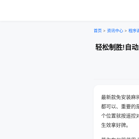
首页
>
资讯中心
>
程序
轻松制胜!自
最新款免安装麻
都可以、重要的是
个位置就按遥控
生效拿好牌。