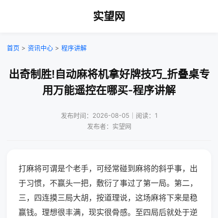
实望网
首页
>
资讯中心
>
程序讲解
出奇制胜!自动麻将机拿好牌技巧_折叠桌专
用万能遥控在哪买-程序讲解
发布时间：2026-08-05｜阅读：1
发布者：实望网
打麻将可谓是个老手，可经常碰到麻将的斜乎事，出
于习惯，不赢头一把，敷衍了事过了第一局。第二，
三，四连摸三局大胡，按道理说，这场麻将下来是稳
赢钱。理想很丰满，现实很骨感。至四局后就处于逆