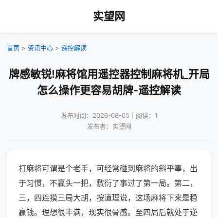
实望网
首页
>
资讯中心
>
遥控解读
牌感敏锐!麻将馆用遥控器控制麻将机_开局
怎么操作更容易胡牌-遥控解读
发布时间：2026-08-05｜阅读：1
发布者：实望网
打麻将可谓是个老手，可经常碰到麻将的斜乎事，出
于习惯，不赢头一把，敷衍了事过了第一局。第二，
三，四连摸三局大胡，按道理说，这场麻将下来是稳
赢钱。理想很丰满，现实很骨感。至四局后就处于逆