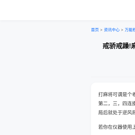
首页
>
资讯中心
>
万能
戒骄戒躁!
打麻将可谓是个
第二，三，四连
局后就处于逆风
若你在仪器使用上