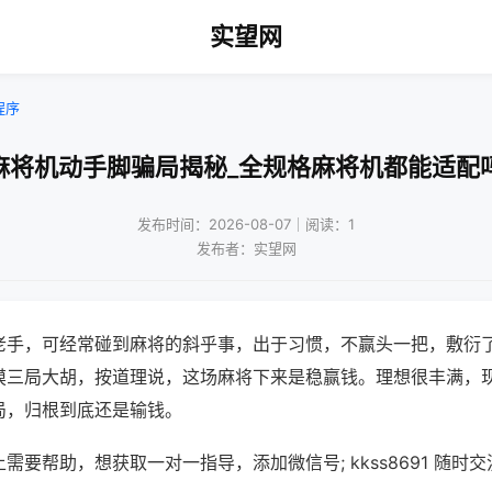
实望网
程序
麻将机动手脚骗局揭秘_全规格麻将机都能适配
发布时间：2026-08-07｜阅读：1
发布者：实望网
老手，可经常碰到麻将的斜乎事，出于习惯，不赢头一把，敷衍
摸三局大胡，按道理说，这场麻将下来是稳赢钱。理想很丰满，
局，归根到底还是输钱。
需要帮助，想获取一对一指导，添加微信号; kkss8691 随时交