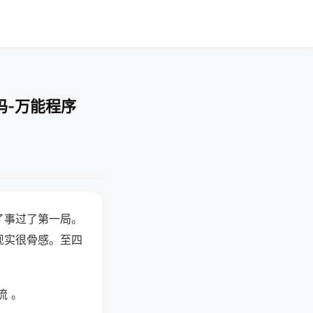
吗-万能程序
了事过了第一局。
现实很骨感。至四
流 。