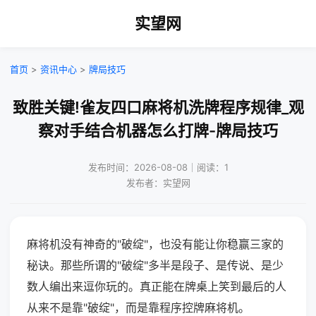
实望网
首页
>
资讯中心
>
牌局技巧
致胜关键!雀友四口麻将机洗牌程序规律_观
察对手结合机器怎么打牌-牌局技巧
发布时间：2026-08-08｜阅读：1
发布者：实望网
麻将机没有神奇的"破绽"，也没有能让你稳赢三家的
秘诀。那些所谓的"破绽"多半是段子、是传说、是少
数人编出来逗你玩的。真正能在牌桌上笑到最后的人
从来不是靠"破绽"，而是靠程序控牌麻将机。