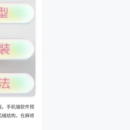
接。手机端软件预
机械结构，在麻将