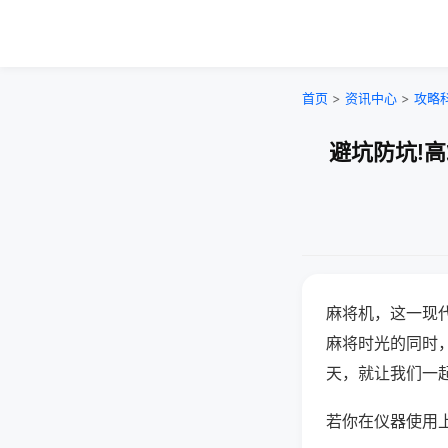
首页
>
资讯中心
>
攻略
避坑防坑!
麻将机，这一现
麻将时光的同时
天，就让我们一
若你在仪器使用上