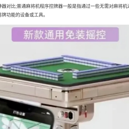
神器对比;普通麻将机程序控牌器一般是指通过一些无需对麻将机
将牌功能的设备或工具。