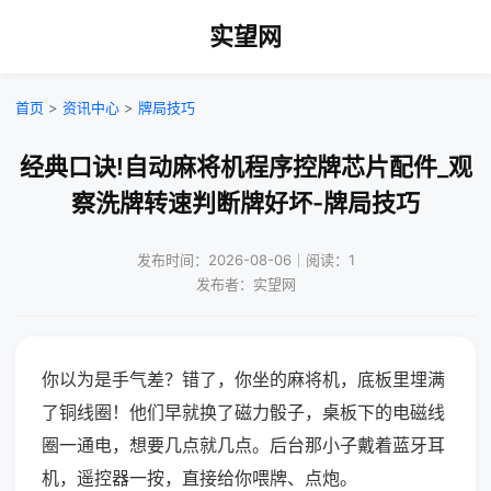
实望网
首页
>
资讯中心
>
牌局技巧
经典口诀!自动麻将机程序控牌芯片配件_观
察洗牌转速判断牌好坏-牌局技巧
发布时间：2026-08-06｜阅读：1
发布者：实望网
你以为是手气差？错了，你坐的麻将机，底板里埋满
了铜线圈！他们早就换了磁力骰子，桌板下的电磁线
圈一通电，想要几点就几点。后台那小子戴着蓝牙耳
机，遥控器一按，直接给你喂牌、点炮。