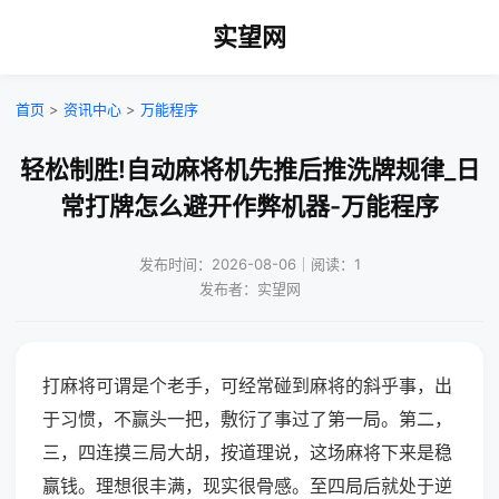
实望网
首页
>
资讯中心
>
万能程序
轻松制胜!自动麻将机先推后推洗牌规律_日
常打牌怎么避开作弊机器-万能程序
发布时间：2026-08-06｜阅读：1
发布者：实望网
打麻将可谓是个老手，可经常碰到麻将的斜乎事，出
于习惯，不赢头一把，敷衍了事过了第一局。第二，
三，四连摸三局大胡，按道理说，这场麻将下来是稳
赢钱。理想很丰满，现实很骨感。至四局后就处于逆