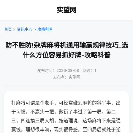
实望网
首页
>
资讯中心
>
攻略科普
防不胜防!杂牌麻将机通用输赢规律技巧_选
什么方位容易抓好牌-攻略科普
发布时间：2026-08-08｜阅读：1
发布者：实望网
打麻将可谓是个老手，可经常碰到麻将的斜乎事，出
于习惯，不赢头一把，敷衍了事过了第一局。第二，
三，四连摸三局大胡，按道理说，这场麻将下来是稳
赢钱。理想很丰满，现实很骨感。至四局后就处于逆