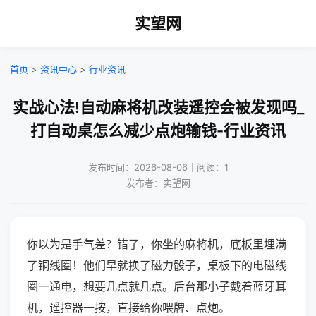
实望网
首页
>
资讯中心
>
行业资讯
实战心法!自动麻将机改装遥控会被发现吗_
打自动桌怎么减少点炮输钱-行业资讯
发布时间：2026-08-06｜阅读：1
发布者：实望网
你以为是手气差？错了，你坐的麻将机，底板里埋满
了铜线圈！他们早就换了磁力骰子，桌板下的电磁线
圈一通电，想要几点就几点。后台那小子戴着蓝牙耳
机，遥控器一按，直接给你喂牌、点炮。